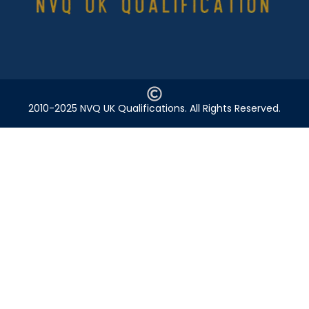
2010-2025 NVQ UK Qualifications. All Rights Reserved.