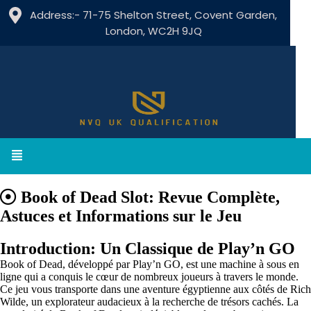
Address:- 71-75 Shelton Street, Covent Garden,
London, WC2H 9JQ
Book of Dead Slot: Revue Complète,
Astuces et Informations sur le Jeu
Introduction: Un Classique de Play’n GO
Book of Dead, développé par Play’n GO, est une machine à sous en
ligne qui a conquis le cœur de nombreux joueurs à travers le monde.
Ce jeu vous transporte dans une aventure égyptienne aux côtés de Rich
Wilde, un explorateur audacieux à la recherche de trésors cachés. La