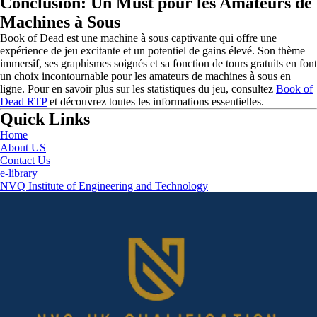
Conclusion: Un Must pour les Amateurs de
Machines à Sous
Book of Dead est une machine à sous captivante qui offre une
expérience de jeu excitante et un potentiel de gains élevé. Son thème
immersif, ses graphismes soignés et sa fonction de tours gratuits en font
un choix incontournable pour les amateurs de machines à sous en
ligne. Pour en savoir plus sur les statistiques du jeu, consultez
Book of
Dead RTP
et découvrez toutes les informations essentielles.
Quick Links
Home
About US
Contact Us
e-library
NVQ Institute of Engineering and Technology